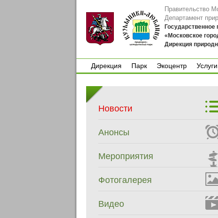
Правительство М
Департамент при
Государственное
«Московское горо
Дирекция природн
Дирекция
Парк
Экоцентр
Услуги
Дирекция
Парк
Экоцентр
Услуги
Новости
Анонсы
Мероприятия
Фотогалерея
Видео