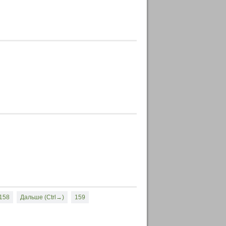
158
Дальше (Ctrl→)
159