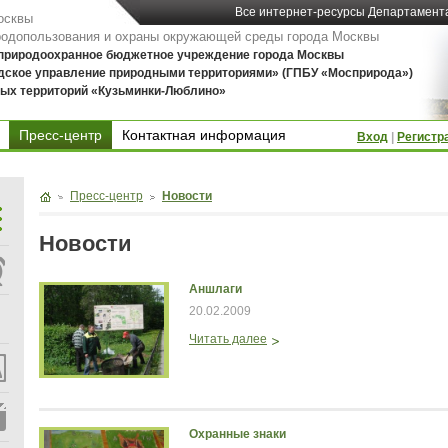
Все интернет-ресурсы Департамент
осквы
родопользования и охраны окружающей среды города Москвы
 природоохранное бюджетное учреждение города Москвы
дское управление природными территориями» (ГПБУ «Мосприрода»)
ых территорий «Кузьминки-Люблино»
Пресс-центр
Контактная информация
Вход
|
Регистр
Контактная информация
Пресс-центр
Новости
Новости
Аншлаги
20.02.2009
Читать далее
Охранные знаки