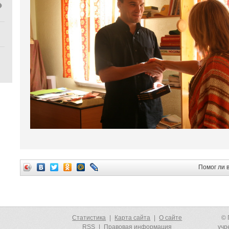
Помог ли 
Статистика
|
Карта сайта
|
О сайте
© 
RSS
|
Правовая информация
учр