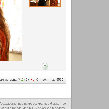
вам материал?
Да
0
/
Нет
0
5560
для
печати
Государственное природоохранное бюджетное
еждение города Москвы «Московское городское