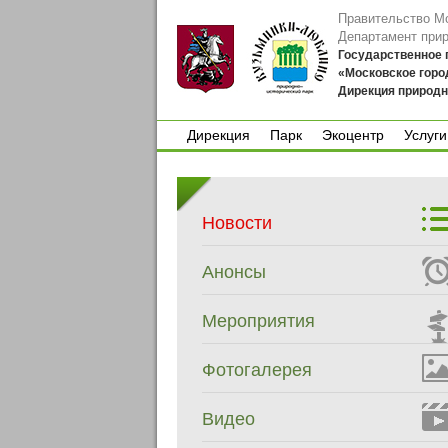
Правительство М
Департамент при
Государственное
«Московское горо
Дирекция природн
Дирекция
Парк
Экоцентр
Услуги
Дирекция
Парк
Экоцентр
Услуги
Новости
Анонсы
Мероприятия
Фотогалерея
Видео