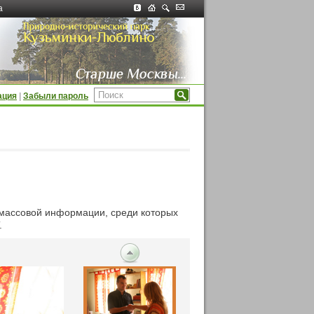
а
ация
|
Забыли пароль
 массовой информации, среди которых
.