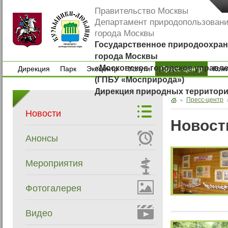
Правительство Москвы
Департамент природопользован
города Москвы
Государственное природоохран
города Москвы
«Московское городское управл
Дирекция
Парк
Экоцентр
Услуги
Пресс-центр
Кон
(ГПБУ «Мосприрода»)
Дирекция
Парк
Экоцентр
Услуги
Кон
Дирекция природных территор
Пресс-центр
Новости
Новост
Анонсы
Мероприятия
Фотогалерея
Видео