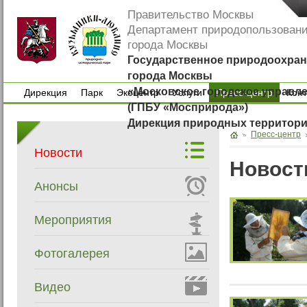
Правительство Москвы
Департамент природопользован
города Москвы
Государственное природоохран
города Москвы
«Московское городское управл
Дирекция
Парк
Экоцентр
Услуги
Пресс-центр
Кон
(ГПБУ «Мосприрода»)
Дирекция
Парк
Экоцентр
Услуги
Кон
Дирекция природных территор
Пресс-центр
Новости
Новост
Анонсы
Мероприятия
Фотогалерея
Видео