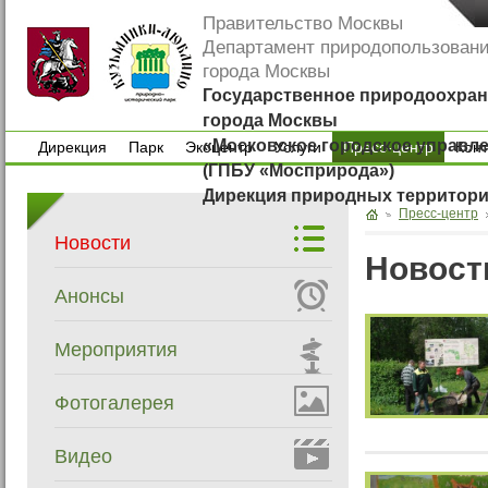
Правительство Москвы
Департамент природопользован
города Москвы
Государственное природоохран
города Москвы
«Московское городское управл
Дирекция
Парк
Экоцентр
Услуги
Пресс-центр
Кон
(ГПБУ «Мосприрода»)
Дирекция
Парк
Экоцентр
Услуги
Кон
Дирекция природных территор
Пресс-центр
Новости
Новост
Анонсы
Мероприятия
Фотогалерея
Видео