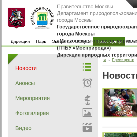
Правительство Москвы
Департамент природопользован
города Москвы
Государственное природоохран
города Москвы
«Московское городское управл
Дирекция
Парк
Экоцентр
Услуги
Пресс-центр
Кон
(ГПБУ «Мосприрода»)
Дирекция
Парк
Экоцентр
Услуги
Кон
Дирекция природных территор
Пресс-центр
Новости
Новост
Анонсы
Мероприятия
Фотогалерея
Видео