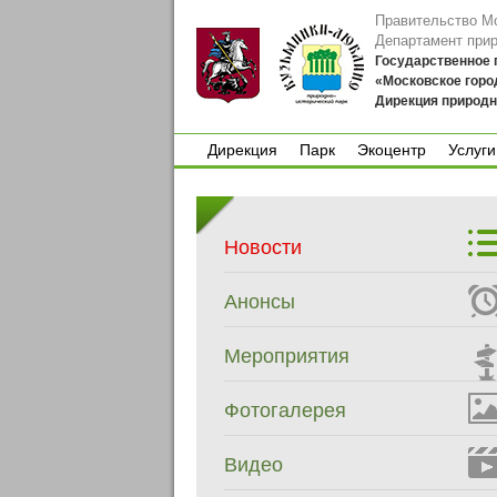
Правительство М
Департамент при
Государственное
«Московское горо
Дирекция природн
Дирекция
Парк
Экоцентр
Услуги
Дирекция
Парк
Экоцентр
Услуги
Новости
Анонсы
Мероприятия
Фотогалерея
Видео