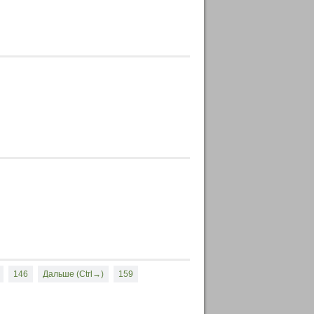
146
Дальше (Ctrl→)
159