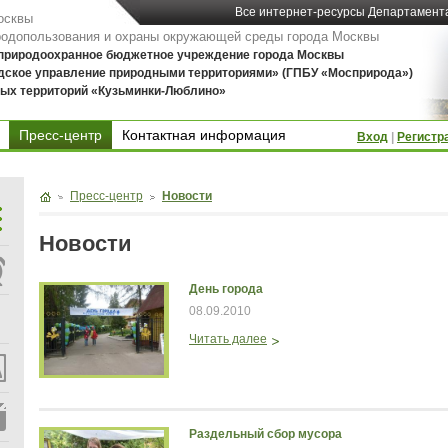
Все интернет-ресурсы Департамент
осквы
родопользования и охраны окружающей среды города Москвы
 природоохранное бюджетное учреждение города Москвы
дское управление природными территориями» (ГПБУ «Мосприрода»)
ых территорий «Кузьминки-Люблино»
Пресс-центр
Контактная информация
Вход
|
Регистр
Контактная информация
Пресс-центр
Новости
Новости
День города
08.09.2010
Читать далее
Раздельный сбор мусора