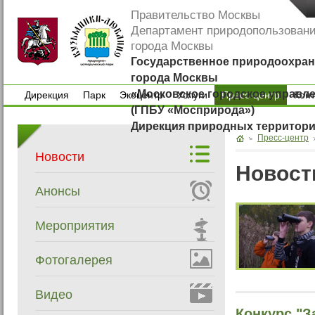
Правительство Москвы
Департамент природопользован
города Москвы
Государственное природоохран
города Москвы
«Московское городское управл
Дирекция
Парк
Экоцентр
Услуги
Пресс-центр
Кон
(ГПБУ «Мосприрода»)
Дирекция
Парк
Экоцентр
Услуги
Кон
Дирекция природных территор
Пресс-центр
Новости
Новост
Анонсы
Мероприятия
Фотогалерея
Видео
Конкурс "З