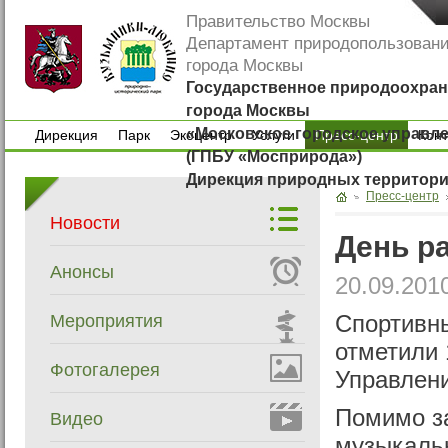
Правительство Москвы
Департамент природопользован
города Москвы
Государственное природоохран
города Москвы
«Московское городское управл
Дирекция
Парк
Экоцентр
Услуги
Пресс-центр
Кон
(ГПБУ «Мосприрода»)
Дирекция
Парк
Экоцентр
Услуги
Кон
Дирекция природных территор
Пресс-центр
Новости
День р
Анонсы
20.09.201
Мероприятия
Спортивны
отметили 
Фотогалерея
Управлен
Помимо за
Видео
музыкаль