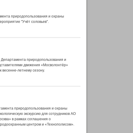
амента природопользования и охраны
роприятие "Учёт соловьев".
» Департамента природопользования и
дставителями движения «Мосволонтёр»
к весенне-летнему сезону.
тамента природопользования и охраны
кологическую экскурсию для сотрудников АО
осква» в рамках соглашения о
иродоохранным центром и «Технополисом».