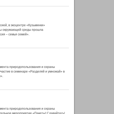
сией, в экоцентре «Кузьминки»
ны окружающей среды прошла
сия – семья семей».
амента природопользования и охраны
частие в семинаре «Разделяй и умножай» в
».
амента природопользования и охраны
тельное мероприятие «Пакеты! Сдавайтесь!