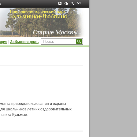
а
ация
|
Забыли пароль
амента природопользования и охраны
для школьников летних оздоровительных
льника Кузьмы».