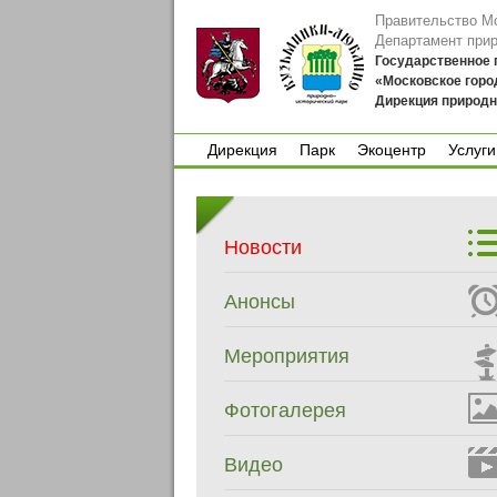
Правительство М
Департамент при
Государственное
«Московское горо
Дирекция природн
Дирекция
Парк
Экоцентр
Услуги
Дирекция
Парк
Экоцентр
Услуги
Новости
Анонсы
Мероприятия
Фотогалерея
Видео