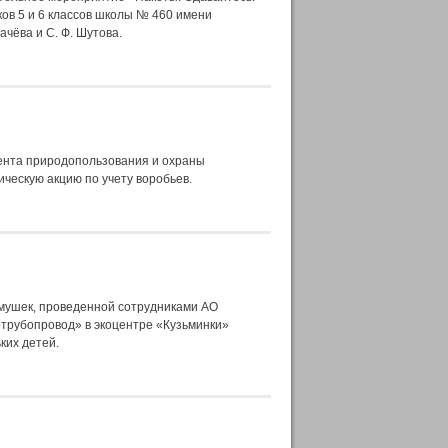
ков 5 и 6 классов школы № 460 имени
ачёва и С. Ф. Шутова.
ента природопользования и охраны
ическую акцию по учету воробьев.
рмушек, проведенной сотрудниками АО
трубопровод» в экоцентре «Кузьминки»
ких детей.