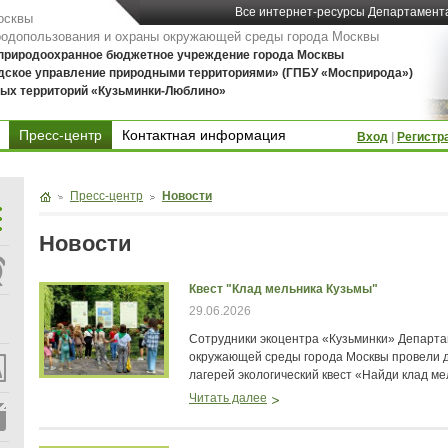
Все интернет-ресурсы Департамент
осквы
родопользования и охраны окружающей среды города Москвы
 природоохранное бюджетное учреждение города Москвы
дское управление природными территориями» (ГПБУ «Мосприрода»)
ых территорий «Кузьминки-Люблино»
Пресс-центр
Контактная информация
Вход
|
Регистр
Контактная информация
Пресс-центр
Новости
Новости
Квест "Клад мельника Кузьмы"
29.06.2026
Сотрудники экоцентра «Кузьминки» Департ
окружающей среды города Москвы провели 
лагерей экологический квест «Найди клад ме
Читать далее