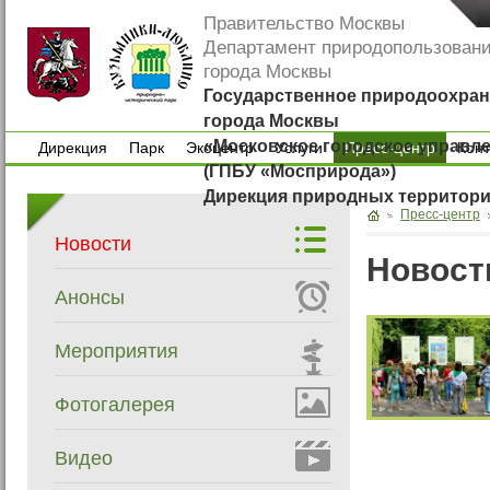
Правительство Москвы
Департамент природопользован
города Москвы
Государственное природоохран
города Москвы
«Московское городское управл
Дирекция
Парк
Экоцентр
Услуги
Пресс-центр
Кон
(ГПБУ «Мосприрода»)
Дирекция
Парк
Экоцентр
Услуги
Кон
Дирекция природных территор
Пресс-центр
Новости
Новост
Анонсы
Мероприятия
Фотогалерея
Видео