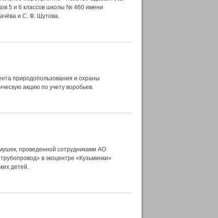
ков 5 и 6 классов школы № 460 имени
ачёва и С. Ф. Шутова.
ента природопользования и охраны
ическую акцию по учету воробьев.
рмушек, проведенной сотрудниками АО
трубопровод» в экоцентре «Кузьминки»
ких детей.