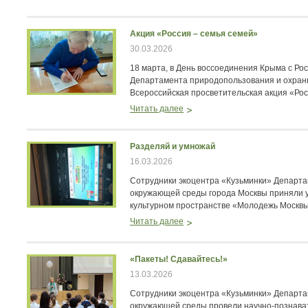
Акция «Россия – семья семей»
30.03.2026
18 марта, в День воссоединения Крыма с Рос
Департамента природопользования и охра
Всероссийская просветительская акция «Рос
Читать далее
Разделяй и умножай
16.03.2026
Сотрудники экоцентра «Кузьминки» Департ
окружающей среды города Москвы приняли у
культурном пространстве «Молодежь Москвы
Читать далее
«Пакеты! Сдавайтесь!»
13.03.2026
Сотрудники экоцентра «Кузьминки» Департ
окружающей среды провели научно‑познава