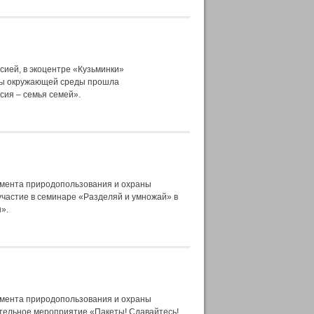
сией, в экоцентре «Кузьминки»
ны окружающей среды прошла
сия – семья семей».
амента природопользования и охраны
частие в семинаре «Разделяй и умножай» в
».
амента природопользования и охраны
тельное мероприятие «Пакеты! Сдавайтесь!