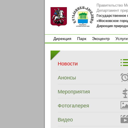
Правительство М
Департамент при
Государственное
«Московское горо
Дирекция природн
Дирекция
Парк
Экоцентр
Услуги
Дирекция
Парк
Экоцентр
Услуги
Новости
Анонсы
Мероприятия
Фотогалерея
Видео