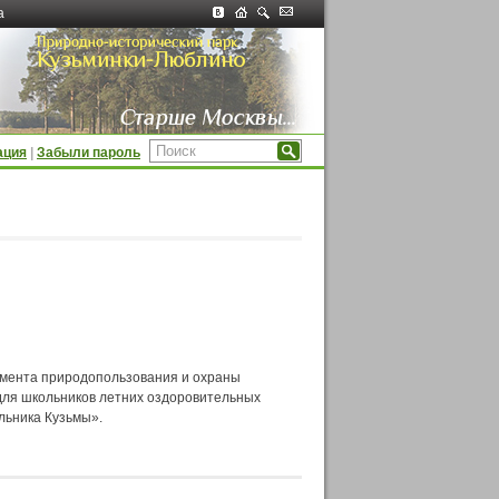
а
ация
|
Забыли пароль
амента природопользования и охраны
для школьников летних оздоровительных
льника Кузьмы».