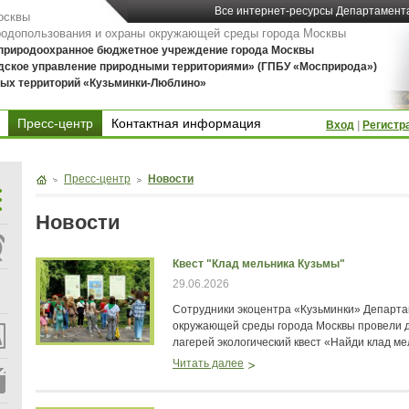
Все интернет-ресурсы Департамент
осквы
родопользования и охраны окружающей среды города Москвы
 природоохранное бюджетное учреждение города Москвы
дское управление природными территориями» (ГПБУ «Мосприрода»)
ых территорий «Кузьминки-Люблино»
Пресс-центр
Контактная информация
Вход
|
Регистр
Контактная информация
Пресс-центр
Новости
Новости
Квест "Клад мельника Кузьмы"
29.06.2026
Сотрудники экоцентра «Кузьминки» Департ
окружающей среды города Москвы провели 
лагерей экологический квест «Найди клад ме
Читать далее