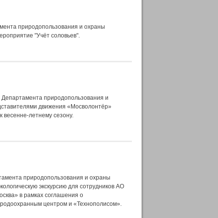
амента природопользования и охраны
роприятие "Учёт соловьев".
» Департамента природопользования и
дставителями движения «Мосволонтёр»
к весенне-летнему сезону.
тамента природопользования и охраны
кологическую экскурсию для сотрудников АО
осква» в рамках соглашения о
иродоохранным центром и «Технополисом».