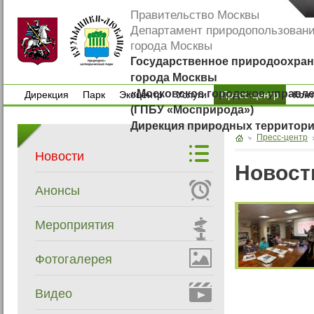
Правительство Москвы
Департамент природопользован
города Москвы
Государственное природоохран
города Москвы
«Московское городское управл
Дирекция
Парк
Экоцентр
Услуги
Пресс-центр
Кон
(ГПБУ «Мосприрода»)
Дирекция
Парк
Экоцентр
Услуги
Кон
Дирекция природных территор
Пресс-центр
Новости
Новост
Анонсы
Мероприятия
Фотогалерея
Видео