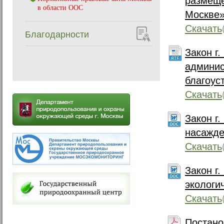
размеще
в области ООС
Москве
Скачать
Благодарности
Закон г.
админис
благоус
Скачать
Закон г
насажд
Скачать
Закон г
экологи
Скачать
Постано