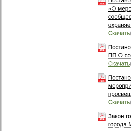
Постано
«О меро
сообщес
охраняе
Скачать
Постано
ПП О со
Скачать
Постано
меропри
просвещ
Скачать
Закон г
города 