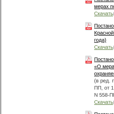
мерах п
Скачать
Постано
Красной
года)
Скачать
Постано
«О мера
охраняе
(в ред.
ПП, от 1
N 558‐П
Скачать