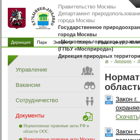
Правительство Москвы
Департамент природопользован
города Москвы
Государственное природоохран
города Москвы
«Московское городское управл
Дирекция
Парк
Экоцентр
Услуги
Пресс-центр
Кон
(ГПБУ «Мосприрода»)
Парк
Экоцентр
Услуги
Пресс-центр
Кон
Дирекция природных территор
Дирекция
Д
Управление
Нормат
област
Вакансии
Закон г
Сотрудничество
охраняе
Документы
Скачать
Нормативные правовые акты РФ в
Закон г.
области ООС
Нормативные правовые акты Москвы