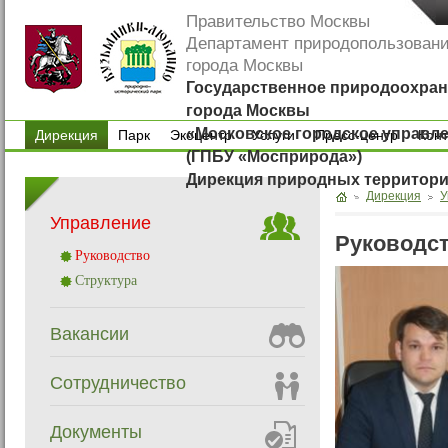
Правительство Москвы
Департамент природопользован
города Москвы
Государственное природоохран
города Москвы
«Московское городское управл
Дирекция
Парк
Экоцентр
Услуги
Пресс-центр
Кон
(ГПБУ «Мосприрода»)
Парк
Экоцентр
Услуги
Пресс-центр
Кон
Дирекция природных территор
Дирекция
У
Управление
Руководс
Руководство
Структура
Вакансии
Сотрудничество
Документы