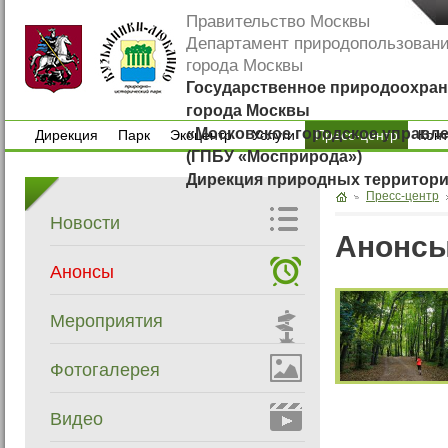
Правительство Москвы
Департамент природопользован
города Москвы
Государственное природоохран
города Москвы
«Московское городское управл
Дирекция
Парк
Экоцентр
Услуги
Пресс-центр
Кон
(ГПБУ «Мосприрода»)
Дирекция
Парк
Экоцентр
Услуги
Кон
Дирекция природных территор
Пресс-центр
Новости
Анонс
Анонсы
Мероприятия
Фотогалерея
Видео