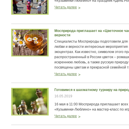
«Кузьминки-Люблино» на праздник «День Рос
Читать далее
Мосприрода приглашает на «Цветочное чае
верности
Специалисты Мосприроды подготовили для п
любви и верности интересные мероприятия 
экоцентрах. Как известно, символом этого пр
распространенный в России цветок – ромашк
искреннюю любовь, а также русскую природу
посвящены цветам и прекрасной семейной т
Читать далее
Готовимся к шахматному турниру на прир
16.05.2019
16 мая в 11:00 Мосприрода приглашает все
«Кузьминки-Люблино» на мастер-класс по иг
Читать далее