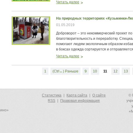
Читать далее
На природных территориях «Кузьминки-Лю
01.05.2019
Доброворот – это некоммерческий проект п
благотворительность и переработку. Специ
помогают людям экологичным образом избав
в боксах одежда сортируется и отправляетс
Читать далее
1
(Ctrl←) Раньше
9
10
11
12
13
Статистика
|
Карта сайта
|
О сайте
© 
RSS
|
Правовая информация
учр
лино»
«М