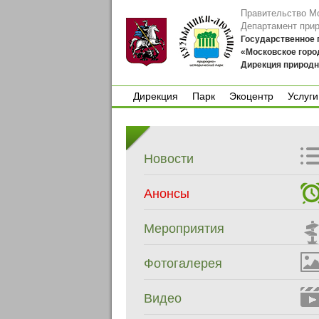
Правительство М
Департамент при
Государственное
«Московское горо
Дирекция природн
Дирекция
Парк
Экоцентр
Услуги
Дирекция
Парк
Экоцентр
Услуги
Новости
Анонсы
Мероприятия
Фотогалерея
Видео