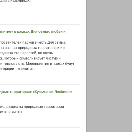
сии в Кузьминках».
питие» в рамках Дня семьи, любви и
осетителей парков в честь Дня семьи,
на разных природных территориях и в
аздника стал простой, но очень
а, который символизирует чистую и
 и теплое лето. Мероприятия в парках будут
радиции – чаепитию!
одных территориях «Кузьминки-Люблино»!
х желающих на природные территории
ре в шахматы.