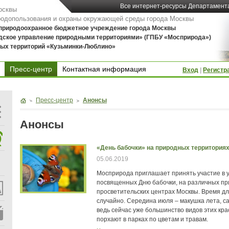
Все интернет-ресурсы Департамент
осквы
родопользования и охраны окружающей среды города Москвы
 природоохранное бюджетное учреждение города Москвы
дское управление природными территориями» (ГПБУ «Мосприрода»)
ых территорий «Кузьминки-Люблино»
Пресс-центр
Контактная информация
Вход
|
Регистр
Контактная информация
Пресс-центр
Анонсы
Анонсы
«День бабочки» на природных территория
05.06.2019
Мосприрода приглашает принять участие в 
посвященных Дню бабочки, на различных при
просветительских центрах Москвы. Время д
случайно. Середина июля – макушка лета, с
ведь сейчас уже большинство видов этих кра
порхают в парках по цветам и травам.