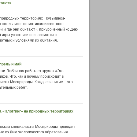
итают»
 природных территориях «Кузьминки-
 школьников по мотивам известного
и и где они обитают», приуроченный ко Дню
 игры участники познакомятся с
отных и условиями их обитания.
прель и май!
нки-Люблино» работает кружок «Эко-
ов. Что, как и почему происходит в
листы Мосприроды. Каждое занятие – это
ательных ребят.
 «Плоггинг» на природных территориях!
Москвы специалисты Мосприроды проводят
ые ко Дню экологического образования.