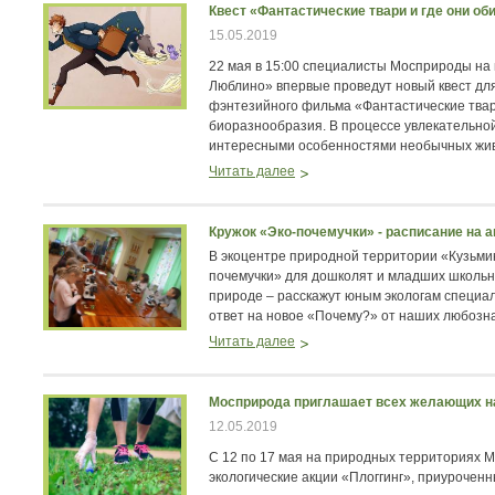
Квест «Фантастические твари и где они об
15.05.2019
22 мая в 15:00 специалисты Мосприроды на
Люблино» впервые проведут новый квест для
фэнтезийного фильма «Фантастические твар
биоразнообразия. В процессе увлекательной
интересными особенностями необычных жив
Читать далее
Кружок «Эко-почемучки» - расписание на а
В экоцентре природной территории «Кузьми
почемучки» для дошколят и младших школьник
природе – расскажут юным экологам специа
ответ на новое «Почему?» от наших любозн
Читать далее
Мосприрода приглашает всех желающих на
12.05.2019
С 12 по 17 мая на природных территориях 
экологические акции «Плоггинг», приуроченн