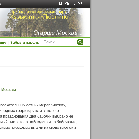
а
ация
|
Забыли пароль
х Москвы
увлекательных летних мероприятиях,
родных территориях и в эколого-
ля празднования Дня бабочки выбрано не
амый пик сезона наблюдения за бабочками,
сивых насекомых вышли из своих куколок и