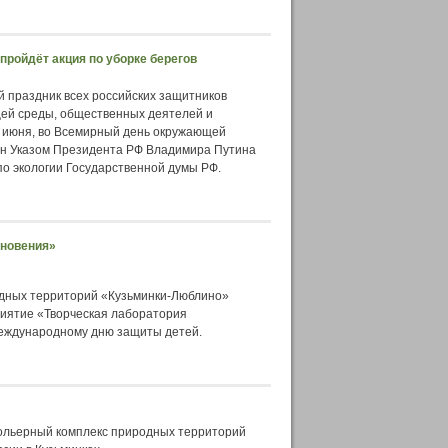
пройдёт акция по уборке берегов
 праздник всех российских защитников
ей среды, общественных деятелей и
5 июня, во Всемирный день окружающей
ден Указом Президента РФ Владимира Путина
по экологии Государственной думы РФ.
хновения»
родных территорий «Кузьминки-Люблино»
иятие «Творческая лаборатория
еждународному дню защиты детей.
вольерный комплекс природных территорий