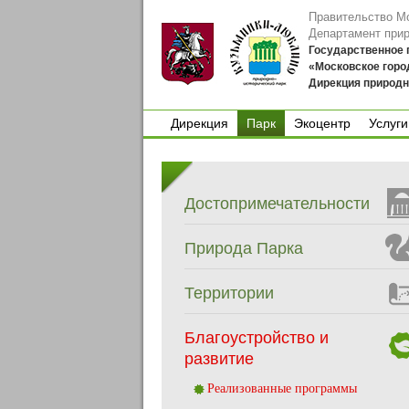
Правительство М
Департамент при
Государственное
«Московское горо
Дирекция природн
Дирекция
Парк
Экоцентр
Услуги
Дирекция
Экоцентр
Услуги
Достопримечательности
Природа Парка
Территории
Благоустройство и
развитие
Реализованные программы