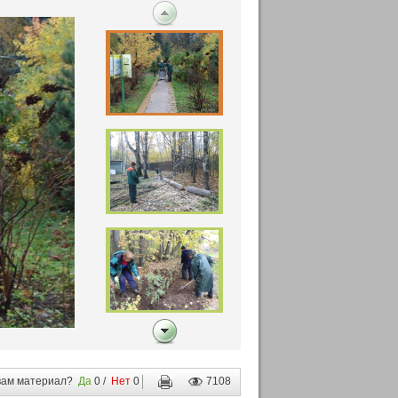
вам материал?
Да
0
/
Нет
0
7108
для