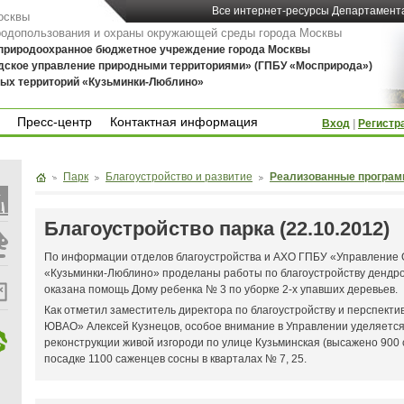
Все интернет-ресурсы Департамент
осквы
родопользования и охраны окружающей среды города Москвы
 природоохранное бюджетное учреждение города Москвы
дское управление природными территориями» (ГПБУ «Мосприрода»)
ых территорий «Кузьминки-Люблино»
Пресс-центр
Контактная информация
Вход
|
Регистр
Пресс-центр
Контактная информация
Парк
Благоустройство и развитие
Реализованные програ
Благоустройство парка (22.10.2012)
По информации отделов благоустройства и АХО ГПБУ «Управление О
«Кузьминки-Люблино» проделаны работы по благоустройству дендро
оказана помощь Дому ребенка № 3 по уборке 2-х упавших деревьев.
Как отметил заместитель директора по благоустройству и перспек
ЮВАО» Алексей Кузнецов, особое внимание в Управлении уделяется 
реконструкции живой изгороди по улице Кузьминская (высажено 900
посадке 1100 саженцев сосны в кварталах № 7, 25.