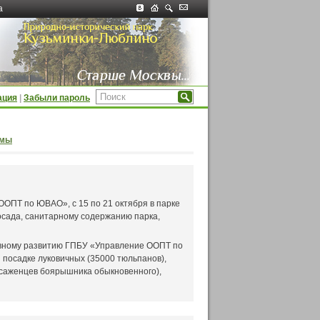
а
ация
|
Забыли пароль
ммы
ОПТ по ЮВАО», с 15 по 21 октября в парке
сада, санитарному содержанию парка,
тивному развитию ГПБУ «Управление ООПТ по
посадке луковичных (35000 тюльпанов),
 саженцев боярышника обыкновенного),