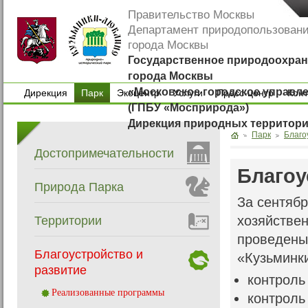
Правительство Москвы
Департамент природопользован
города Москвы
Государственное природоохран
города Москвы
«Московское городское управл
Дирекция
Парк
Экоцентр
Услуги
Пресс-центр
Кон
(ГПБУ «Мосприрода»)
Дирекция
Экоцентр
Услуги
Пресс-центр
Кон
Дирекция природных территор
Парк
Благо
Достопримечательности
Благоу
Природа Парка
За сентябр
хозяйстве
Территории
проведены
Благоустройство и
«Кузьминк
развитие
контроль
Реализованные программы
контроль