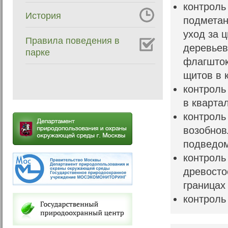
контроль
История
подметан
уход за 
Правила поведения в
деревьев
парке
флагшто
щитов в к
контроль
в кварта
контроль
возобнов
подведом
контроль
древосто
границах
контроль