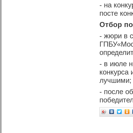
- на конк
посте кон
Отбор по
- жюри в 
ГПБУ«Мос
определит
- в июле 
конкурса 
лучшими;
- после о
победител