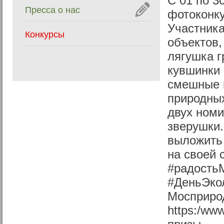
С 01 по 3
Пресса о нас
фотоконку
Участник
Конкурсы
объектов,
лягушка г
кувшинки 
смешные 
природных
двух номи
зверушки.
выложить
на своей 
#радость
#ДеньЭкол
Мосприрод
https:/ww