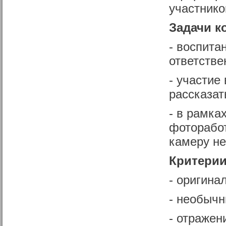
участнико
Задачи к
- воспита
ответстве
- участие
рассказат
- в рамка
фоторабот
камеру не
Критерии
- оригина
- необычн
- отражен