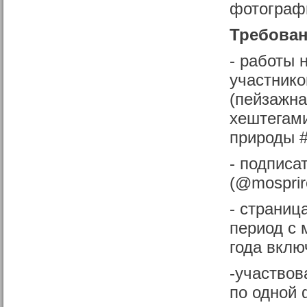
фотографи
Требован
- работы 
участнико
(пейзажна
хештегам
природы 
- подписа
(@mospriro
- страниц
период с 
года вклю
-участвов
по одной 