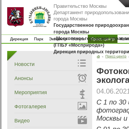
Правительство Москвы
Департамент природопользован
города Москвы
Государственное природоохран
города Москвы
«Московское городское управл
Дирекция
Парк
Экоцентр
Услуги
Пресс-центр
Кон
(ГПБУ «Мосприрода»)
Дирекция
Парк
Экоцентр
Услуги
Кон
Дирекция природных территор
Пресс-центр
Новости
Фотоко
эколог
Анонсы
04.06.202
Мероприятия
С 1 по 30
Фотогалерея
фотограф
Москвы и
Видео