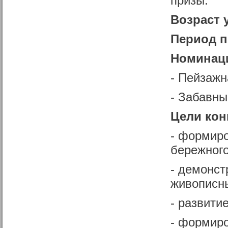
призы.
Возраст 
Период п
Номинац
- Пейзажн
- Забавны
Цели кон
- формиро
бережного
- демонст
живописны
- развити
- формиро