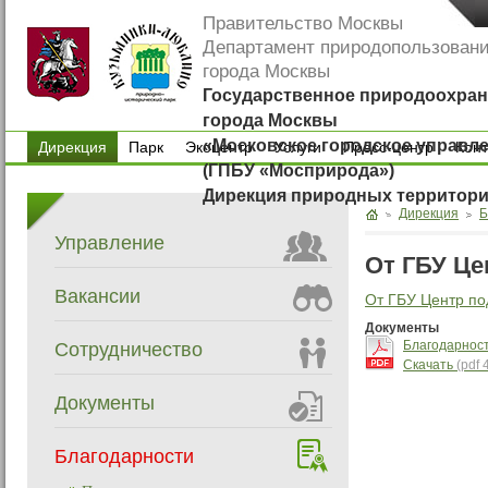
Правительство Москвы
Департамент природопользован
города Москвы
Государственное природоохран
города Москвы
«Московское городское управл
Дирекция
Парк
Экоцентр
Услуги
Пресс-центр
Кон
(ГПБУ «Мосприрода»)
Парк
Экоцентр
Услуги
Пресс-центр
Кон
Дирекция природных территор
Дирекция
Б
Управление
От ГБУ Це
Вакансии
От ГБУ Центр по
Документы
Благодарност
Сотрудничество
Скачать
(pdf 
Документы
Благодарности