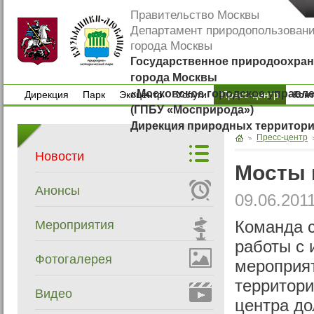
Правительство Москвы
Департамент природопользован
города Москвы
Государственное природоохран
города Москвы
«Московское городское управл
Дирекция
Парк
Экоцентр
Услуги
Пресс-центр
Кон
(ГПБУ «Мосприрода»)
Дирекция
Парк
Экоцентр
Услуги
Кон
Дирекция природных территор
Пресс-центр
Новости
Мосты 
Анонсы
09.06.201
Мероприятия
Команда с
работы с 
Фотогалерея
мероприят
территор
Видео
центра до