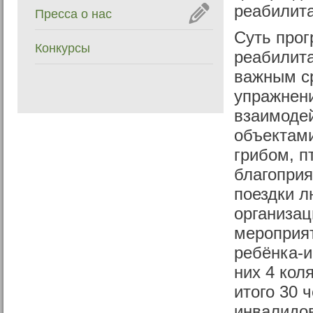
реабилит
Пресса о нас
Суть прог
Конкурсы
реабилита
важным ср
упражнени
взаимодей
объектами
грибом, п
благоприя
поездки л
организац
мероприят
ребёнка-и
них 4 кол
итого 30 
инвалидов