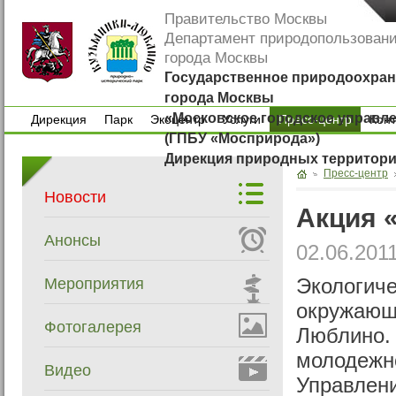
Правительство Москвы
Департамент природопользован
города Москвы
Государственное природоохран
города Москвы
«Московское городское управл
Дирекция
Парк
Экоцентр
Услуги
Пресс-центр
Кон
(ГПБУ «Мосприрода»)
Дирекция
Парк
Экоцентр
Услуги
Кон
Дирекция природных территор
Пресс-центр
Новости
Акция 
Анонсы
02.06.201
Мероприятия
Экологиче
окружающе
Фотогалерея
Люблино. 
молодежно
Видео
Управлен