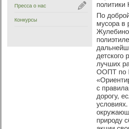
политики
Пресса о нас
По доброй
Конкурсы
мусора в 
Жулебино,
полиэтиле
дальнейше
детского 
лучших ра
ООПТ по 
«Ориентир
с правила
дорогу, е
условиях.
окружающе
природу с
акции сво