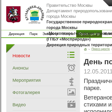
Правительство Москвы
Департамент природопользован
города Москвы
Государственное природоохран
города Москвы
«Московское городское управл
Дирекция
Парк
Экоцентр
Услуги
Пресс-центр
Кон
(ГПБУ «Мосприрода»)
Дирекция
Парк
Экоцентр
Услуги
Кон
Дирекция природных территор
Пресс-центр
Новости
День п
Анонсы
12.05.201
Мероприятия
Празднич
парке.
Фотогалерея
Ветерано
стихами и
Видео
исполнил