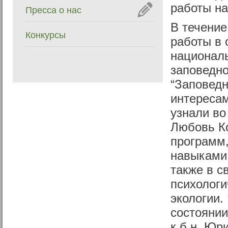
работы н
Пресса о нас
В течение
Конкурсы
работы в 
национал
заповедно
“Заповедн
интереса
узнали во
Любовь Ко
программ,
навыками 
также в с
психологи
экологии.
состоянии
к.б.н. Юр