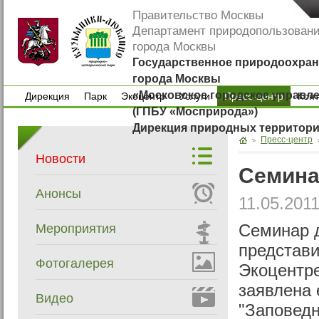
Правительство Москвы
Департамент природопользован
города Москвы
Государственное природоохран
города Москвы
«Московское городское управл
Дирекция
Парк
Экоцентр
Услуги
Пресс-центр
Кон
(ГПБУ «Мосприрода»)
Дирекция
Парк
Экоцентр
Услуги
Кон
Дирекция природных территор
Пресс-центр
Новости
Семин
Анонсы
11.05.201
Мероприятия
Семинар 
представ
Фотогалерея
Экоцентр
заявлена 
Видео
"Заповедн