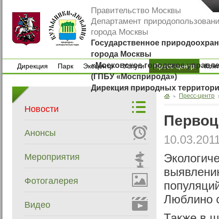
Правительство Москвы
Департамент природопользован
города Москвы
Государственное природоохран
города Москвы
«Московское городское управл
Дирекция
Парк
Экоцентр
Услуги
Пресс-центр
Кон
(ГПБУ «Мосприрода»)
Дирекция
Парк
Экоцентр
Услуги
Кон
Дирекция природных территор
Пресс-центр
Новости
Первоц
Анонсы
10.03.201
Мероприятия
Экологиче
выявлению
Фотогалерея
популяций
Люблино 
Видео
Также в ш