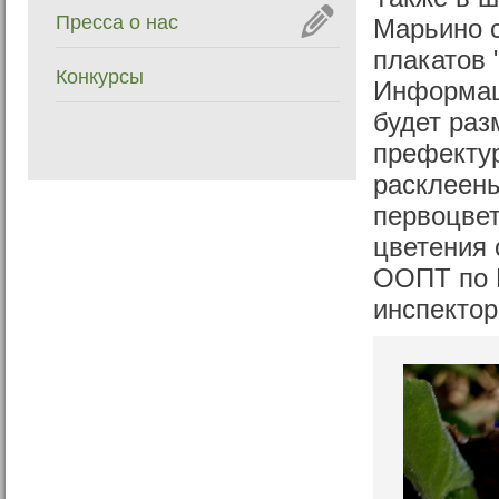
Пресса о нас
Марьино с
плакатов 
Конкурсы
Информац
будет ра
префектур
расклеен
первоцвет
цветения
ООПТ по 
инспектор