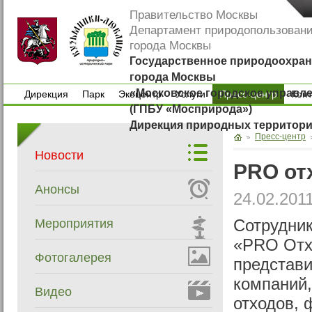
Правительство Москвы
Департамент природопользован
города Москвы
Государственное природоохран
города Москвы
«Московское городское управл
Дирекция
Парк
Экоцентр
Услуги
Пресс-центр
Кон
(ГПБУ «Мосприрода»)
Дирекция
Парк
Экоцентр
Услуги
Кон
Дирекция природных территор
Пресс-центр
Новости
PRO от
Анонсы
24.02.201
Мероприятия
Сотрудник
«PRO Отхо
Фотогалерея
представи
компаний
Видео
отходов,