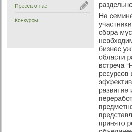
раздельно
Пресса о нас
На семина
Конкурсы
участники
сбора мус
необходи
бизнес уж
области р
встреча 
ресурсов 
эффектив
развитие 
переработ
предметно
представ
принято 
объедине