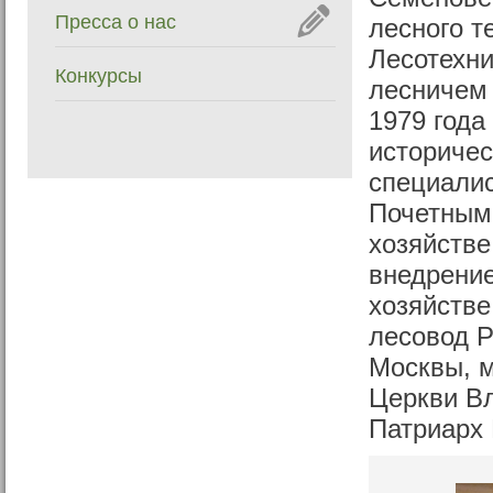
Пресса о нас
лесного т
Лесотехни
Конкурсы
лесничем 
1979 года
историчес
специали
Почетными
хозяйстве
внедрени
хозяйстве
лесовод 
Москвы, м
Церкви В
Патриарх 