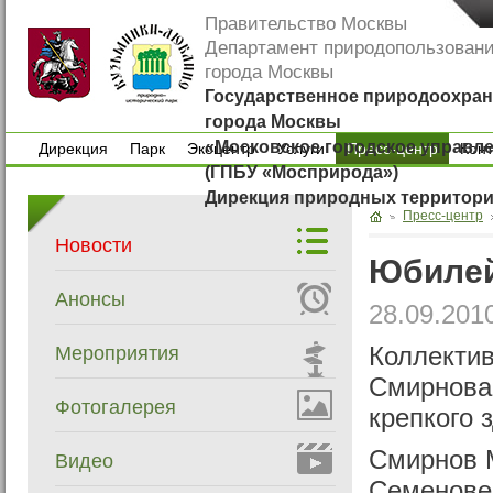
Правительство Москвы
Департамент природопользован
города Москвы
Государственное природоохран
города Москвы
«Московское городское управл
Дирекция
Парк
Экоцентр
Услуги
Пресс-центр
Кон
(ГПБУ «Мосприрода»)
Дирекция
Парк
Экоцентр
Услуги
Кон
Дирекция природных территор
Пресс-центр
Новости
Юбилей
Анонсы
28.09.201
Мероприятия
Коллекти
Смирнова
Фотогалерея
крепкого 
Смирнов М
Видео
Семенове 