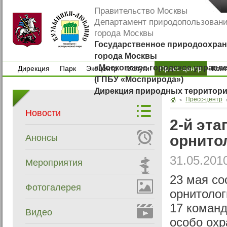
Правительство Москвы
Департамент природопользован
города Москвы
Государственное природоохран
города Москвы
«Московское городское управл
Дирекция
Парк
Экоцентр
Услуги
Пресс-центр
Кон
(ГПБУ «Мосприрода»)
Дирекция
Парк
Экоцентр
Услуги
Кон
Дирекция природных территор
Пресс-центр
Новости
2-й эта
орнито
Анонсы
31.05.201
Мероприятия
23 мая со
Фотогалерея
орнитолог
17 коман
Видео
особо ох