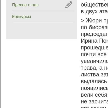
обществен
Пресса о нас
в двух эт
Конкурсы
> Жюри пр
по биораз
председат
Ирина Пок
прошедшее
почти все
увеличило
трава, а 
листва,за
выдалась 
появились
вели себя
не засчит