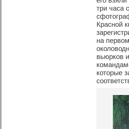
его взяли
три часа 
сфотограф
Красной к
зарегистр
на первом
околоводн
вьюрков и
командами
которые з
соответст