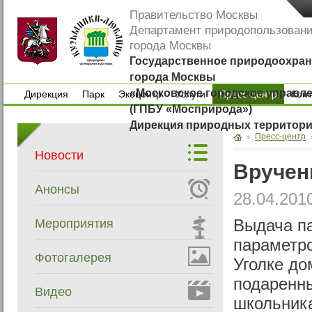
Правительство Москвы
Департамент природопользован
города Москвы
Государственное природоохран
города Москвы
«Московское городское управл
Дирекция
Парк
Экоцентр
Услуги
Пресс-центр
Кон
(ГПБУ «Мосприрода»)
Дирекция
Парк
Экоцентр
Услуги
Кон
Дирекция природных территор
Пресс-центр
Новости
Вручен
Анонсы
28.04.201
Мероприятия
Выдача па
параметро
Фотогалерея
Уголке до
подаренн
Видео
школьника