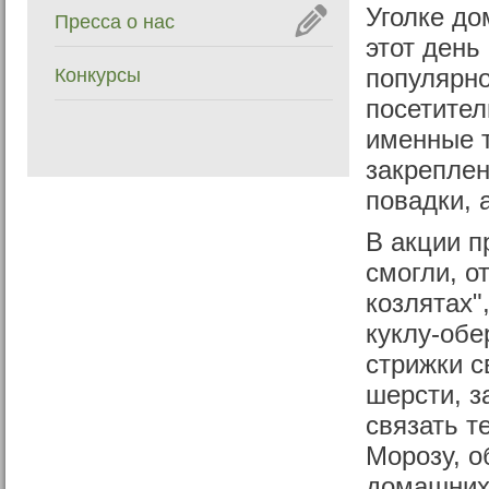
Уголке до
Пресса о нас
этот день
Конкурсы
популярн
посетител
именные т
закреплен
повадки, 
В акции п
смогли, о
козлятах"
куклу-обе
стрижки с
шерсти, з
связать т
Морозу, о
домашних