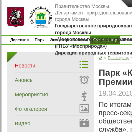
Правительство Москвы
Департамент природопользован
города Москвы
Государственное природоохран
города Москвы
«Московское городское управл
Дирекция
Парк
Экоцентр
Услуги
Пресс-центр
Кон
(ГПБУ «Мосприрода»)
Дирекция
Парк
Экоцентр
Услуги
Кон
Дирекция природных территор
Пресс-центр
Новости
Парк «
Премии
Анонсы
19.04.201
Мероприятия
По итогам
Фотогалерея
пресс-сек
обществе
Видео
служба», 