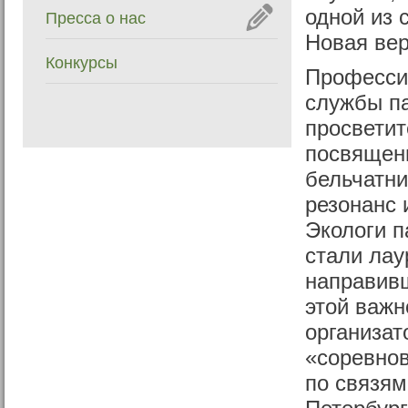
одной из 
Пресса о нас
Новая вер
Конкурсы
Професси
службы па
просветит
посвящен
бельчатни
резонанс 
Экологи п
стали лау
направивш
этой важн
организат
«соревно
по связям