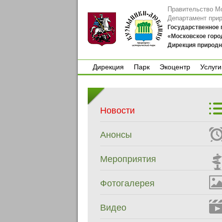
Правительство М
Департамент при
Государственное
«Московское горо
Дирекция природн
Дирекция
Парк
Экоцентр
Услуги
Дирекция
Парк
Экоцентр
Услуги
Новости
Анонсы
Мероприятия
Фотогалерея
Видео