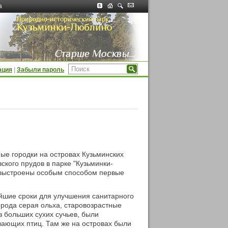
а
ация
|
Забыли пароль
ые городки на островах Кузьминских
ского прудов в парке "Кузьминки-
и выстроены особым способом первые
айшие сроки для улучшения санитарного
орода серая ольха, старовозрастные
з больших сухих сучьев, были
вающих птиц. Там же на островах были