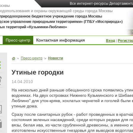
Все интернет-ресурсы Департамент
осквы
родопользования и охраны окружающей среды города Москвы
 природоохранное бюджетное учреждение города Москвы
дское управление природными территориями» (ГПБУ «Мосприрода»)
ых территорий «Кузьминки-Люблино»
Пресс-центр
Контактная информация
Вход
|
Регистр
Контактная информация
Пресс-центр
Новости
Утиные городки
14.04.2010
На несколько дней раньше обещанного срока появились утин
водоемах. На двух островках Нижнего Кузьминского и Шибаев
Люблино" для уток-крякв, хохлатых чернетей и гоголей был
утиные дома.
Сразу после санитарных рубок - работ проведенных в кратч
состояния зеленых насаждений, среди которых редкая для г
вязы, белая ива, из части срубленной древесины, а именно и
изготовлены искусственные гнездовья для выводков водопла