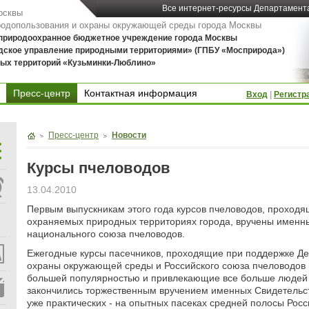
Все интернет-ресурсы Департамент
осквы
родопользования и охраны окружающей среды города Москвы
 природоохранное бюджетное учреждение города Москвы
дское управление природными территориями» (ГПБУ «Мосприрода»)
ых территорий «Кузьминки-Люблино»
Пресс-центр
Контактная информация
Вход
|
Регистр
Контактная информация
Пресс-центр
Новости
Курсы пчеловодов
13.04.2010
Первым выпускникам этого года курсов пчеловодов, проходящ
охраняемых природных территориях города, вручены именны
национального союза пчеловодов.
Ежегодные курсы пасечников, проходящие при поддержке Д
охраны окружающей среды и Российского союза пчеловодов 
большей популярностью и привлекающие все больше людей к
закончились торжественным вручением именных Свидетельст
уже практических - на опытных пасеках средней полосы Рос