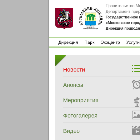
Правительство М
Департамент при
Государственное
«Московское горо
Дирекция природн
Дирекция
Парк
Экоцентр
Услуги
Дирекция
Парк
Экоцентр
Услуги
Новости
Анонсы
Мероприятия
Фотогалерея
Видео