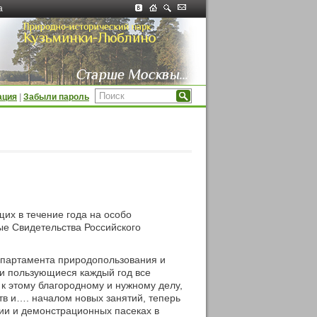
а
ация
|
Забыли пароль
их в течение года на особо
е Свидетельства Российского
епартамента природопользования и
и пользующиеся каждый год все
 этому благородному и нужному делу,
в и…. началом новых занятий, теперь
сии и демонстрационных пасеках в