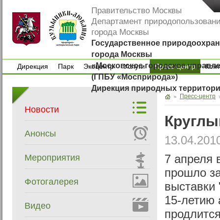
Правительство Москвы
Департамент природопользован
города Москвы
Государственное природоохран
города Москвы
«Московское городское управл
Дирекция
Парк
Экоцентр
Услуги
Пресс-центр
Кон
(ГПБУ «Мосприрода»)
Дирекция
Парк
Экоцентр
Услуги
Кон
Дирекция природных территор
Пресс-центр
Новости
Круглы
Анонсы
13.04.201
Мероприятия
7 апреля 
прошло за
Фотогалерея
выставки 
15-летию 
Видео
продлится