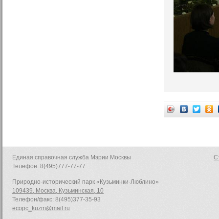
Единая справочная служба Мэрии Москвы
С
Телефон: 8(495)777-77-77
Природно-исторический парк «Кузьминки-Люблино»
109439, Москва, Кузьминская, 10
Телефон/факс: 8(495)377-35-93
ecopc_kuzm@mail.ru