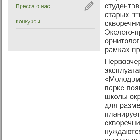
студенто
Пресса о нас
старых п
Конкурсы
скворечни
Эколого-п
орнитолог
рамках пр
Первоочер
эксплуата
«Молодому
парке поя
школы окр
для разме
планируе
скворечни
нуждаются