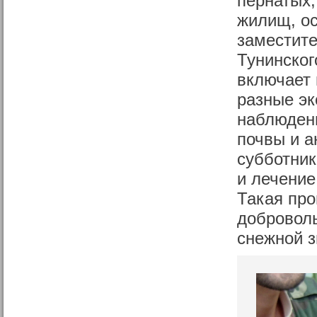
пернатых,
жилищ, ос
заместит
Тунинског
включает 
разные эк
наблюдени
почвы и а
субботник
и лечение
Такая про
доброволь
снежной 