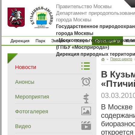
Правительство Москвы
Департамент природопользован
города Москвы
Государственное природоохран
города Москвы
«Московское городское управл
Дирекция
Парк
Экоцентр
Услуги
Пресс-центр
Кон
(ГПБУ «Мосприрода»)
Дирекция
Парк
Экоцентр
Услуги
Кон
Дирекция природных территор
Пресс-центр
Новости
В Кузь
«Птичи
Анонсы
03.03.201
Мероприятия
В Москве 
Фотогалерея
содержани
биоразноо
Видео
откроется