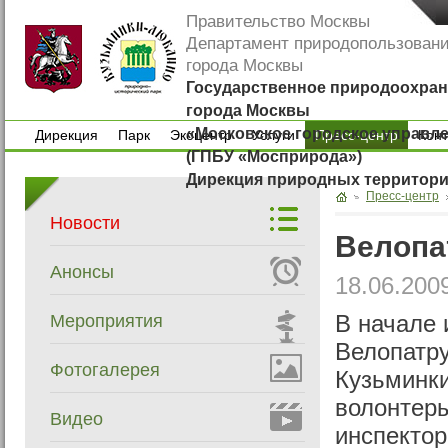
Правительство Москвы
Департамент природопользован
города Москвы
Государственное природоохран
города Москвы
«Московское городское управл
Дирекция
Парк
Экоцентр
Услуги
Пресс-центр
Кон
(ГПБУ «Мосприрода»)
Дирекция
Парк
Экоцентр
Услуги
Кон
Дирекция природных территор
Пресс-центр
Новости
Велопа
Анонсы
18.06.200
Мероприятия
В начале 
Велопатру
Фотогалерея
Кузьминки
волонтеры
Видео
инспектор