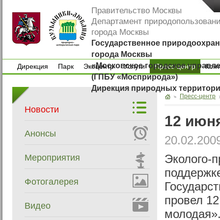
Правительство Москвы
Департамент природопользован
города Москвы
Государственное природоохран
города Москвы
«Московское городское управл
Дирекция
Парк
Экоцентр
Услуги
Пресс-центр
Кон
(ГПБУ «Мосприрода»)
Дирекция
Парк
Экоцентр
Услуги
Кон
Дирекция природных территор
Пресс-центр
Новости
12 июн
Анонсы
20.02.200
Мероприятия
Эколого-п
поддержке
Фотогалерея
Государст
провел 12
Видео
молодая»