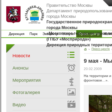
Правительство Москвы
Департамент природопользован
города Москвы
Государственное природоохран
города Москвы
«Московское городское управл
Дирекция
Парк
Экоцентр
Услуги
Пресс-центр
Кон
(ГПБУ «Мосприрода»)
Дирекция
Парк
Экоцентр
Услуги
Кон
Дирекция природных территор
Пресс-центр
Новости
9 мая - М
Анонсы
20.02.2009
На территории 
Мероприятия
фронтовое…».
Фотогалерея
Видео