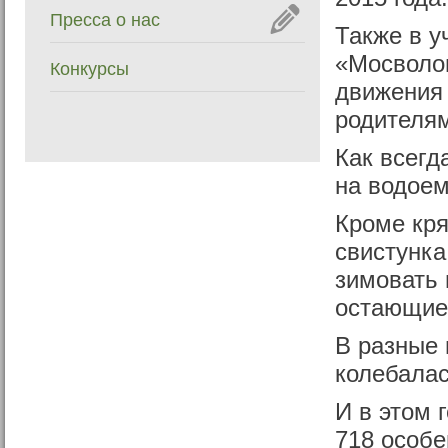
Пресса о нас
Также в у
«Мосволон
Конкурсы
движения
родителя
Как всегд
на водое
Кроме кря
свистунка
зимовать 
остающиес
В разные 
колебалас
И в этом 
718 особей