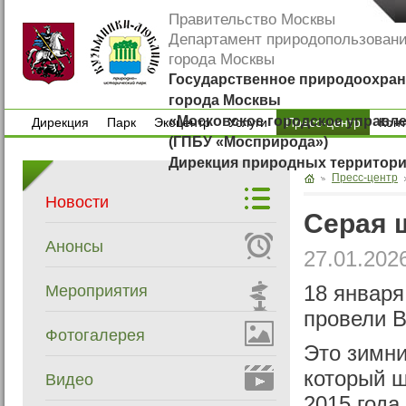
Правительство Москвы
Департамент природопользован
города Москвы
Государственное природоохран
города Москвы
«Московское городское управл
Дирекция
Парк
Экоцентр
Услуги
Пресс-центр
Кон
(ГПБУ «Мосприрода»)
Дирекция
Парк
Экоцентр
Услуги
Кон
Дирекция природных территор
Пресс-центр
Новости
Серая ш
Анонсы
27.01.202
Мероприятия
18 января
провели 
Фотогалерея
Это зимни
который ш
Видео
2015 года.