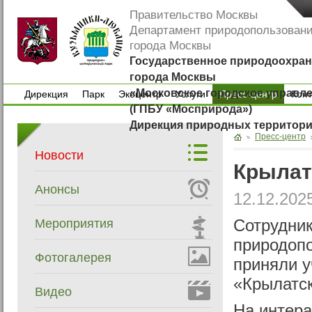
Правительство Москвы
Департамент природопользован
города Москвы
Государственное природоохран
города Москвы
«Московское городское управл
Дирекция
Парк
Экоцентр
Услуги
Пресс-центр
Кон
(ГПБУ «Мосприрода»)
Дирекция
Парк
Экоцентр
Услуги
Кон
Дирекция природных территор
Пресс-центр
Новости
Крылат
Анонсы
12.12.202
Мероприятия
Сотрудни
природоп
Фотогалерея
приняли у
«Крылатс
Видео
На интера