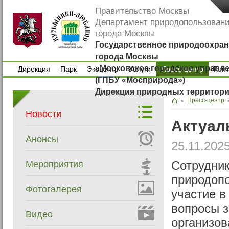
Правительство Москвы
Департамент природопользован
города Москвы
Государственное природоохран
города Москвы
«Московское городское управл
Дирекция
Парк
Экоцентр
Услуги
Пресс-центр
Кон
(ГПБУ «Мосприрода»)
Дирекция
Парк
Экоцентр
Услуги
Кон
Дирекция природных территор
Пресс-центр
Новости
Актуал
Анонсы
25.11.202
Мероприятия
Сотрудни
природоп
Фотогалерея
участие в
вопросы з
Видео
организов