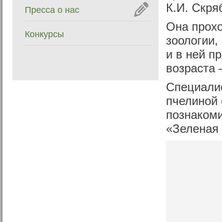
К.И. Скря
Пресса о нас
Она прохо
Конкурсы
зоологии,
и в ней п
возраста 
Специалис
пчелиной 
познакоми
«Зеленая 