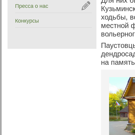
Для них б
Пресса о нас
Кузьминск
ходьбы, в
Конкурсы
местной ф
вольерног
Паустовц
дендросад
на память