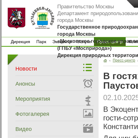
Правительство Москвы
Департамент природопользован
города Москвы
Государственное природоохран
города Москвы
«Московское городское управл
Дирекция
Парк
Экоцентр
Услуги
Пресс-центр
Кон
(ГПБУ «Мосприрода»)
Дирекция
Парк
Экоцентр
Услуги
Кон
Дирекция природных территор
Пресс-центр
Новости
В гостя
Паусто
Анонсы
02.10.202
Мероприятия
В Экоцент
Фотогалерея
гости-сот
Константи
Видео