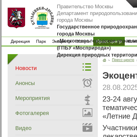
Правительство Москвы
Департамент природопользован
города Москвы
Государственное природоохран
города Москвы
«Московское городское управл
Дирекция
Парк
Экоцентр
Услуги
Пресс-центр
Кон
(ГПБУ «Мосприрода»)
Дирекция
Парк
Экоцентр
Услуги
Кон
Дирекция природных территор
Пресс-центр
Новости
Экоцен
Анонсы
28.08.202
Мероприятия
23-24 авг
тематичес
Фотогалерея
«Летние Д
Участники
Видео
лекарстве