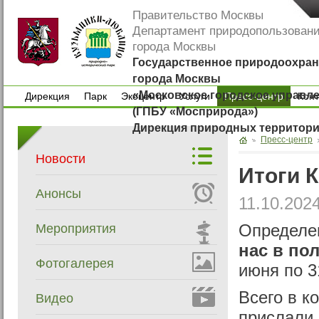
Правительство Москвы
Департамент природопользован
города Москвы
Государственное природоохран
города Москвы
«Московское городское управл
Дирекция
Парк
Экоцентр
Услуги
Пресс-центр
Кон
(ГПБУ «Мосприрода»)
Дирекция
Парк
Экоцентр
Услуги
Кон
Дирекция природных территор
Пресс-центр
Новости
Итоги 
Анонсы
11.10.202
Мероприятия
Определе
нас в пол
Фотогалерея
июня по 3
Всего в к
Видео
прислали 