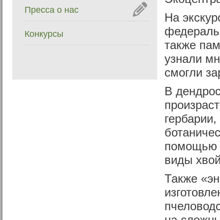
Пресса о нас
На экскур
федеральн
Конкурсы
также пам
узнали мн
смогли за
В дендро
произрас
гербарии,
ботаничес
помощью 
виды хво
Также «эн
изготовле
пчеловодс