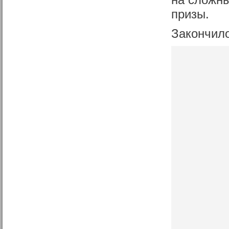
на сложн
призы.
Закончил