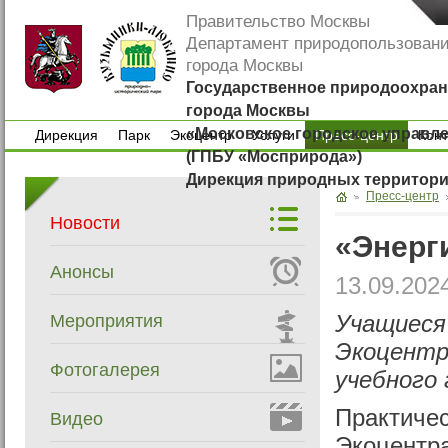
Правительство Москвы
Департамент природопользован
города Москвы
Государственное природоохран
города Москвы
«Московское городское управл
Дирекция
Парк
Экоцентр
Услуги
Пресс-центр
Кон
(ГПБУ «Мосприрода»)
Дирекция
Парк
Экоцентр
Услуги
Кон
Дирекция природных территор
Пресс-центр
Новости
«Энерг
Анонсы
13.09.202
Мероприятия
Учащиеся
Экоцентр 
Фотогалерея
учебного 
Практичес
Видео
Экоцентра