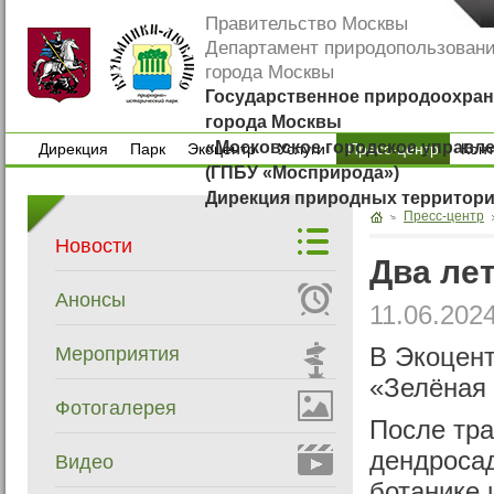
Правительство Москвы
Департамент природопользован
города Москвы
Государственное природоохран
города Москвы
«Московское городское управл
Дирекция
Парк
Экоцентр
Услуги
Пресс-центр
Кон
(ГПБУ «Мосприрода»)
Дирекция
Парк
Экоцентр
Услуги
Кон
Дирекция природных территор
Пресс-центр
Новости
Два ле
Анонсы
11.06.202
Мероприятия
В Экоцент
«Зелёная
Фотогалерея
После тра
дендросад
Видео
ботанике 