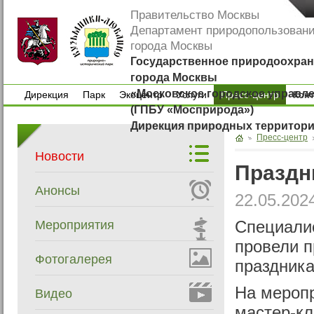
Правительство Москвы
Департамент природопользован
города Москвы
Государственное природоохран
города Москвы
«Московское городское управл
Дирекция
Парк
Экоцентр
Услуги
Пресс-центр
Кон
(ГПБУ «Мосприрода»)
Дирекция
Парк
Экоцентр
Услуги
Кон
Дирекция природных территор
Пресс-центр
Новости
Праздн
Анонсы
22.05.202
Мероприятия
Специалис
провели п
Фотогалерея
праздника
На меропр
Видео
мастер-кл