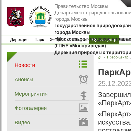
Правительство Москвы
Департамент природопользован
города Москвы
Государственное природоохран
города Москвы
«Московское городское управл
Дирекция
Парк
Экоцентр
Услуги
Пресс-центр
Кон
(ГПБУ «Мосприрода»)
Дирекция
Парк
Экоцентр
Услуги
Кон
Дирекция природных территор
Пресс-центр
Новости
ПаркАр
Анонсы
25.12.202
Мероприятия
Завершил
«ПаркАрт
Фотогалерея
«ПаркАрт»
искусства
Видео
пострадав