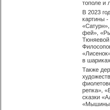
тополе и 
В 2023 го
картины -
«Сатурн»,
фей», «Ры
Тюняевой
Филосопо
«Лисенок»
в шарика
Также дер
художест
фиолетов
репка», «
сказки «А
«Мышиный 