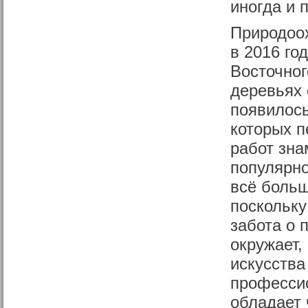
иногда и 
Природоох
в 2016 го
Восточног
деревьях 
появилось
которых п
работ зна
популярно
всё больш
поскольку
забота о 
окружает,
искусства
профессио
обладает 