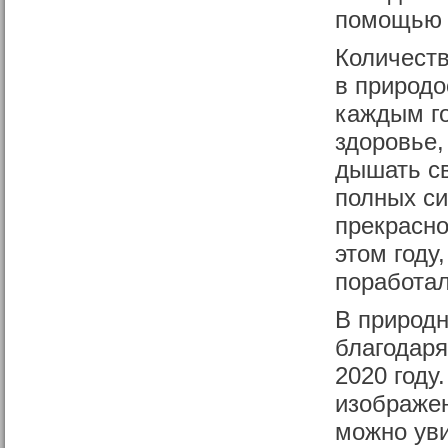
помощью к
Количест
в природо
каждым го
здоровье,
дышать с
полных си
прекрасно
этом году
поработал
В природ
благодаря
2020 году
изображен
можно уви