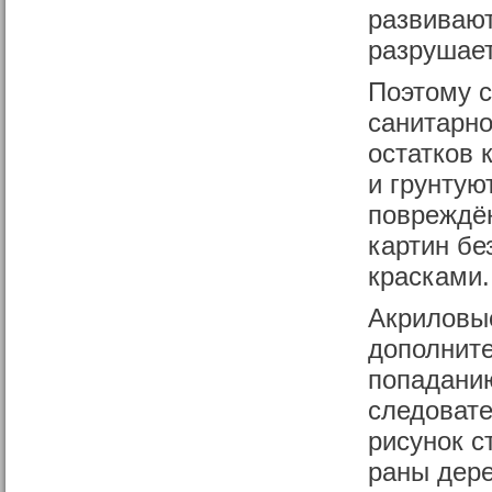
развивают
разрушает
Поэтому 
санитарно
остатков 
и грунтую
повреждён
картин б
красками.
Акриловые
дополните
попаданию
следовате
рисунок с
раны дере