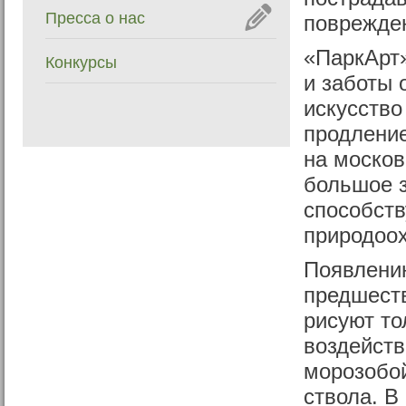
Пресса о нас
поврежден
«ПаркАрт»
Конкурсы
и заботы 
искусство
продлени
на москов
большое з
способств
природоох
Появлению
предшеств
рисуют то
воздейст
морозобой
ствола. В