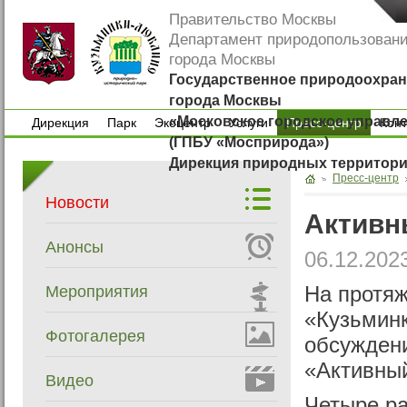
Правительство Москвы
Департамент природопользован
города Москвы
Государственное природоохран
города Москвы
«Московское городское управл
Дирекция
Парк
Экоцентр
Услуги
Пресс-центр
Кон
(ГПБУ «Мосприрода»)
Дирекция
Парк
Экоцентр
Услуги
Кон
Дирекция природных территор
Пресс-центр
Новости
Активн
Анонсы
06.12.202
Мероприятия
На протяж
«Кузьмин
Фотогалерея
обсуждени
«Активны
Видео
Четыре р