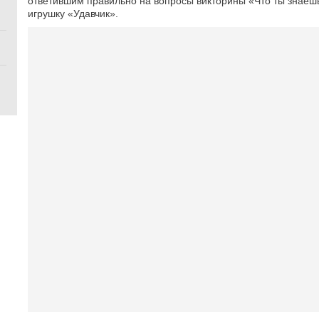
ответившим правильно на вопросы викторины «Что ты знаешь
игрушку «Удавчик».