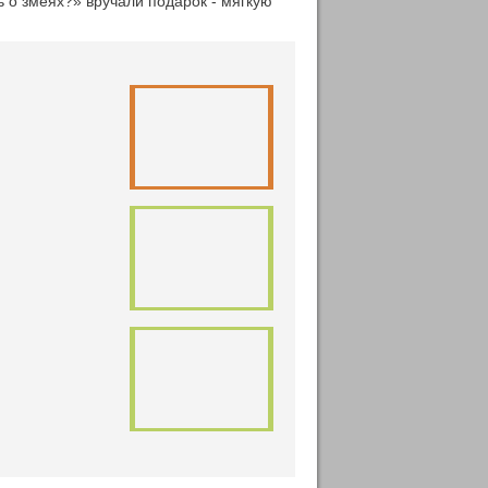
 о змеях?» вручали подарок - мягкую