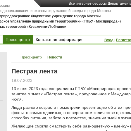
Все интернет-ресурсы Департамент
осквы
родопользования и охраны окружающей среды города Москвы
 природоохранное бюджетное учреждение города Москвы
дское управление природными территориями» (ГПБУ «Мосприрода»)
ых территорий «Кузьминки-Люблино»
Пресс-центр
Контактная информация
Вход
|
Регистр
Контактная информация
Пресс-центр
Новости
Пестрая лента
19.07.2023
13 июля 2023 года специалисты ГПБУ «Мосприрода» провел
занятие о змеях «Пёстрая лента», приуроченное к Междуна
июля.
Люди разного возраста посмотрели презентацию об этих пр
факты: о самых ядовитых, о невероятном количестве цветовы
способах питания, заботе о потомстве, значении змей в жизн
Желающие смогли смастерить себе разноцветную «змейку» из