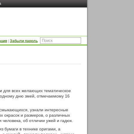
а
ация
|
Забыли пароль
и для всех желающих тематическое
родному дню змей, отмечаемому 16
есмыкающихся, узнали интересные
х окрасок и размеров, о различных
и человека, об отличии ужей и гадюк.
 бумаги в технике оригами, а