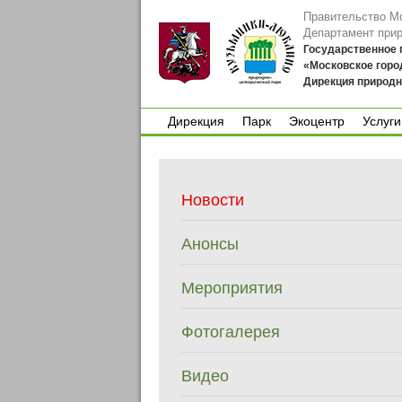
Правительство М
Департамент при
Государственное
«Московское горо
Дирекция природн
Дирекция
Парк
Экоцентр
Услуги
Дирекция
Парк
Экоцентр
Услуги
Новости
Анонсы
Мероприятия
Фотогалерея
Видео